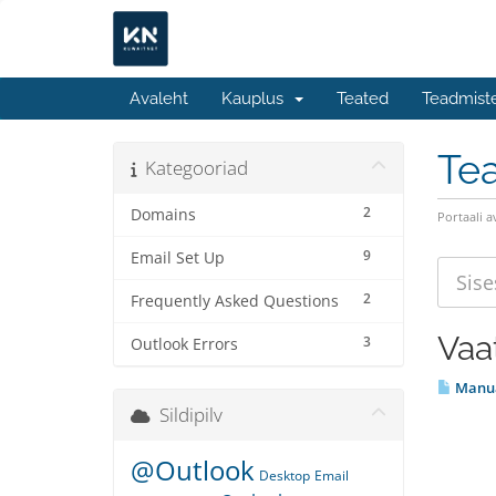
Avaleht
Kauplus
Teated
Teadmist
Te
Kategooriad
2
Domains
Portaali a
9
Email Set Up
2
Frequently Asked Questions
Vaat
3
Outlook Errors
Manual
Sildipilv
@Outlook
Desktop
Email