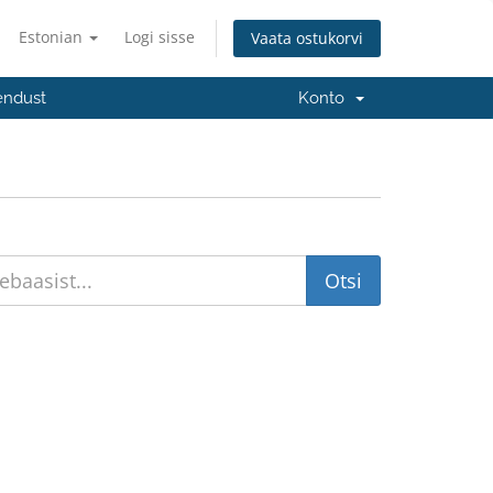
Estonian
Logi sisse
Vaata ostukorvi
endust
Konto