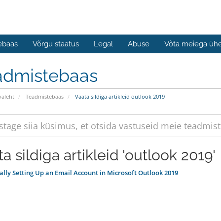
ebaas
Võrgu staatus
Legal
Abuse
Võta meiega üh
admistebaas
valeht
Teadmistebaas
Vaata sildiga artikleid outlook 2019
a sildiga artikleid 'outlook 2019'
ly Setting Up an Email Account in Microsoft Outlook 2019