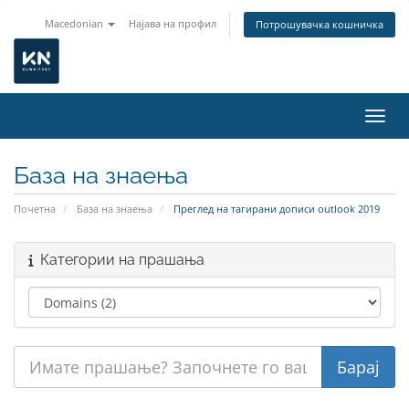
Macedonian
Најава на профил
Потрошувачка кошничка
Вклу
База на знаења
Почетна
База на знаења
Преглед на тагирани дописи outlook 2019
Категории на прашања