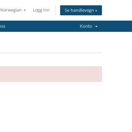
Norwegian
Logg inn
Se handlevogn »
oss
Konto