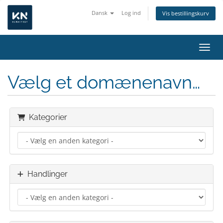
Dansk
Log ind
Vis bestillingskurv
Skift
Vælg et domænenavn…
Kategorier
Handlinger