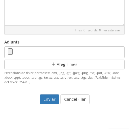
lines: 0 words: 0
va estalviar
Adjunts
Afegir més
Extensions de fitxer permeses: .eml, .jpg, .gif, .jpeg, .png, .txt, .pdf, .xlsx, .doc,
.docx, .ppt, .pptx, .zip, .gz, tar.xz, .xz, .csr, .rar, .csv, .tgz, .ics, .7z (Mida màxima
del fitxer: 254MB)
Cancel · lar