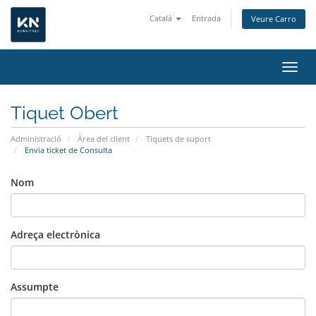
Català
Entrada
Veure Carro
Canvi
Tiquet Obert
Administració
Àrea del client
Tiquets de suport
Envia ticket de Consulta
Nom
Adreça electrònica
Assumpte