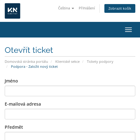
Čeština
Přihlášení
Zobrazit košík
Přepn
Otevřít ticket
Domovská stránka portálu
Klientské sekce
Tickety podpory
Podpora - Založit nový ticket
Jméno
E-mailová adresa
Předmět