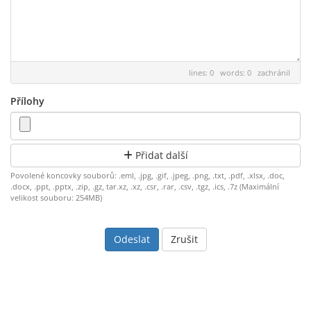
lines: 0 words: 0
zachránil
Přílohy
Přidat další
Povolené koncovky souborů: .eml, .jpg, .gif, .jpeg, .png, .txt, .pdf, .xlsx, .doc,
.docx, .ppt, .pptx, .zip, .gz, tar.xz, .xz, .csr, .rar, .csv, .tgz, .ics, .7z (Maximální
velikost souboru: 254MB)
Zrušit