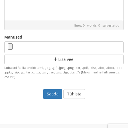
lines: 0 words: 0
salvestatud
Manused
Lisa veel
Lubatud faililaiendid: .eml, .jpg, .gif, .jpeg, .png, .txt, .pdf, .xlsx, .doc, .docx, .ppt,
.pptx, .zip, .gz, tar.xz, .xz, .csr, .rar, .csv, .tgz, .ics, .7z (Maksimaalne faili suurus:
254MB)
Tühista