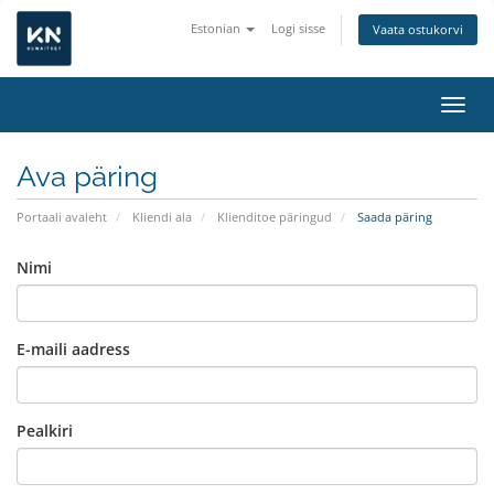
Estonian
Logi sisse
Vaata ostukorvi
Lülit
Ava päring
Portaali avaleht
Kliendi ala
Klienditoe päringud
Saada päring
Nimi
E-maili aadress
Pealkiri