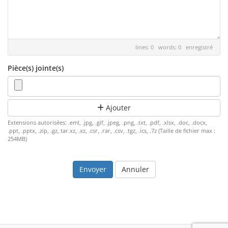
lines: 0 words: 0
enregistré
Pièce(s) jointe(s)
Ajouter
Extensions autorisées: .eml, .jpg, .gif, .jpeg, .png, .txt, .pdf, .xlsx, .doc, .docx,
.ppt, .pptx, .zip, .gz, tar.xz, .xz, .csr, .rar, .csv, .tgz, .ics, .7z (Taille de fichier max :
254MB)
Annuler