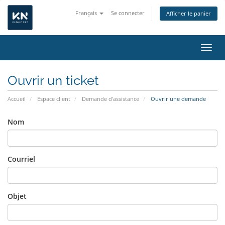
Français
Se connecter
Afficher le panier
Bascu
Ouvrir un ticket
Accueil
Espace client
Demande d'assistance
Ouvrir une demande
Nom
Courriel
Objet