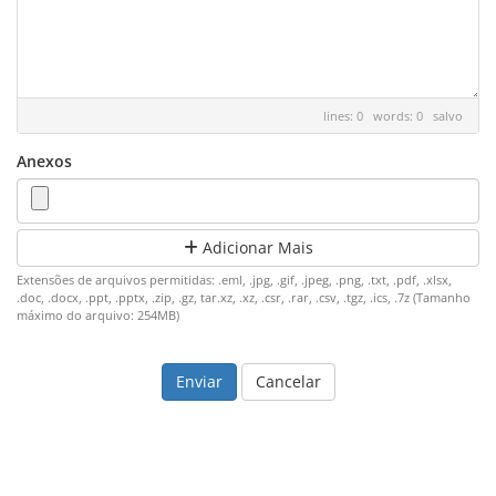
lines: 0 words: 0
salvo
Anexos
Adicionar Mais
Extensões de arquivos permitidas: .eml, .jpg, .gif, .jpeg, .png, .txt, .pdf, .xlsx,
.doc, .docx, .ppt, .pptx, .zip, .gz, tar.xz, .xz, .csr, .rar, .csv, .tgz, .ics, .7z (Tamanho
máximo do arquivo: 254MB)
Cancelar