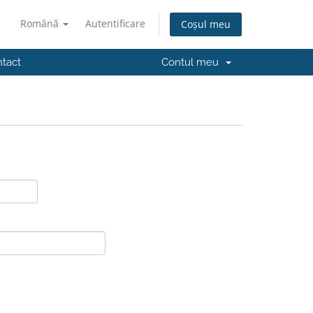
Română
Autentificare
Coșul meu
tact
Contul meu