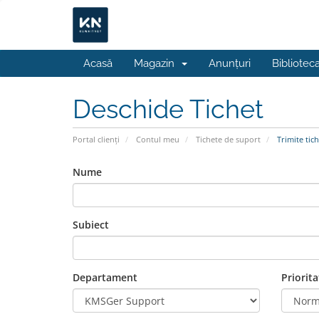
Acasă
Magazin
Anunțuri
Bibliotec
Deschide Tichet
Portal clienți
Contul meu
Tichete de suport
Trimite tich
Nume
Subiect
Departament
Priorita