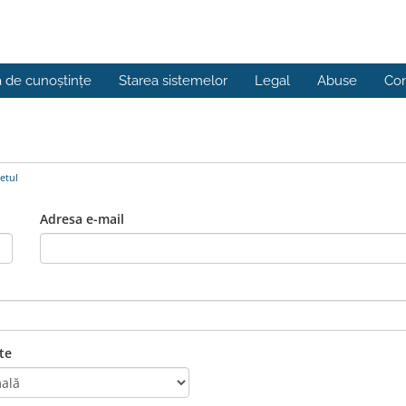
a de cunoștințe
Starea sistemelor
Legal
Abuse
Con
etul
Adresa e-mail
te