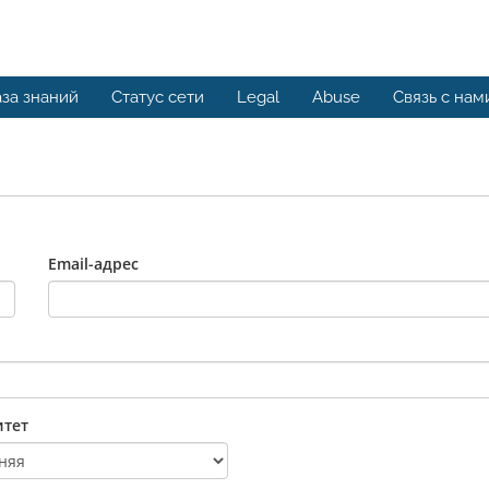
за знаний
Статус сети
Legal
Abuse
Связь с нам
Email-адрес
тет