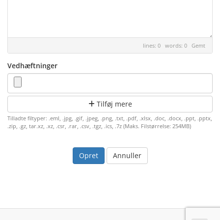
lines: 0 words: 0
Gemt
Vedhæftninger
Tilføj mere
Tilladte filtyper: .eml, .jpg, .gif, .jpeg, .png, .txt, .pdf, .xlsx, .doc, .docx, .ppt, .pptx,
.zip, .gz, tar.xz, .xz, .csr, .rar, .csv, .tgz, .ics, .7z (Maks. Filstørrelse: 254MB)
Annuller