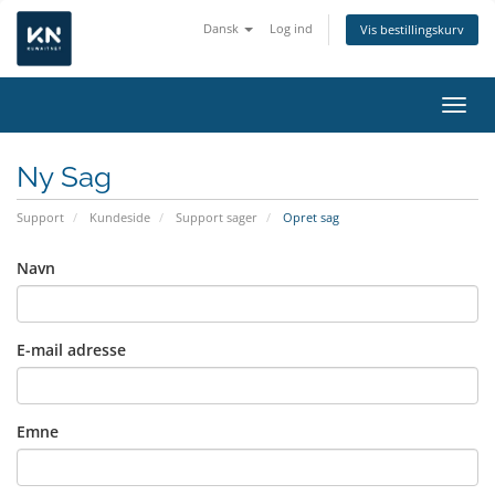
Dansk
Log ind
Vis bestillingskurv
Skift
Ny Sag
Support
Kundeside
Support sager
Opret sag
Navn
E-mail adresse
Emne