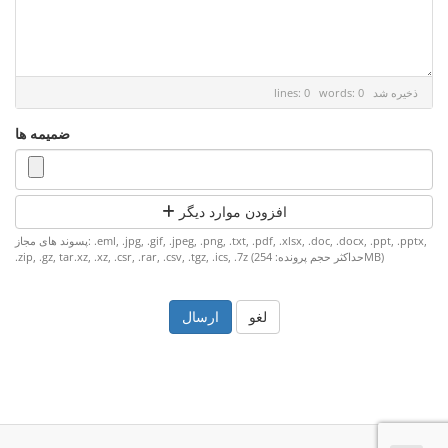
ذخیره شد
lines: 0 words: 0
ضمیمه ها
افزودن موارد دیگر
پسوند های مجاز: .eml, .jpg, .gif, .jpeg, .png, .txt, .pdf, .xlsx, .doc, .docx, .ppt, .pptx,
.zip, .gz, tar.xz, .xz, .csr, .rar, .csv, .tgz, .ics, .7z (حداکثر حجم پرونده: 254MB)
لغو