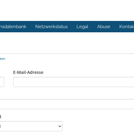
nsdatenbank
Netzwerkstatus
Legal
Abuse
Kontak
cken
E-Mail-Adresse
t