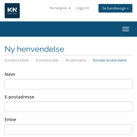
Norwegian
Logg inn
Se handlevogn »
Bytt 
Ny henvendelse
Kundeområdet
Kundeområde
Brukerstøtte
Kontakt brukerstøtte
Navn
E-postadresse
Emne