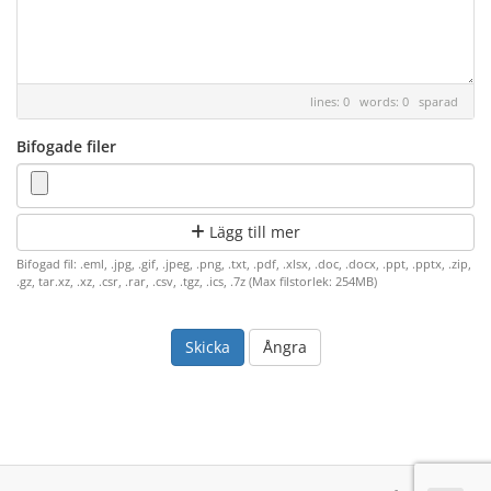
lines: 0 words: 0
sparad
Bifogade filer
Lägg till mer
Bifogad fil: .eml, .jpg, .gif, .jpeg, .png, .txt, .pdf, .xlsx, .doc, .docx, .ppt, .pptx, .zip,
.gz, tar.xz, .xz, .csr, .rar, .csv, .tgz, .ics, .7z (Max filstorlek: 254MB)
Ångra