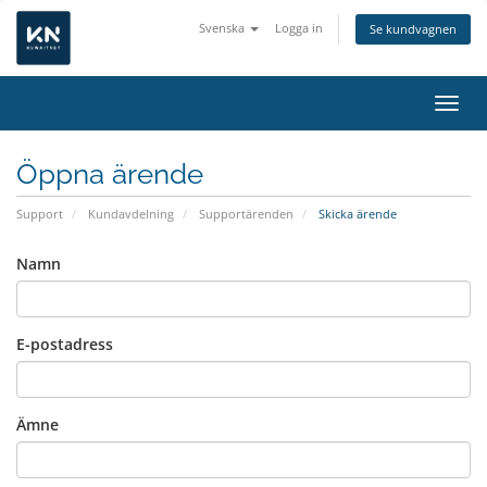
Svenska
Logga in
Se kundvagnen
Växla
Öppna ärende
Support
Kundavdelning
Supportärenden
Skicka ärende
Namn
E-postadress
Ämne