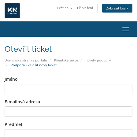
Čeština
Přihlášení
Zobrazit košík
Přepn
Otevřít ticket
Domovská stránka portálu
Klientské sekce
Tickety podpory
Podpora - Založit nový ticket
Jméno
E-mailová adresa
Předmět