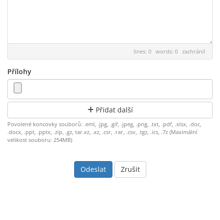
lines: 0 words: 0
zachránil
Přílohy
Přidat další
Povolené koncovky souborů: .eml, .jpg, .gif, .jpeg, .png, .txt, .pdf, .xlsx, .doc,
.docx, .ppt, .pptx, .zip, .gz, tar.xz, .xz, .csr, .rar, .csv, .tgz, .ics, .7z (Maximální
velikost souboru: 254MB)
Zrušit