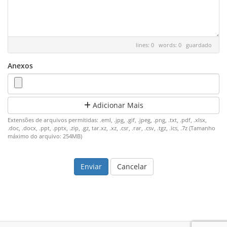
lines: 0 words: 0
guardado
Anexos
Adicionar Mais
Extensões de arquivos permitidas: .eml, .jpg, .gif, .jpeg, .png, .txt, .pdf, .xlsx,
.doc, .docx, .ppt, .pptx, .zip, .gz, tar.xz, .xz, .csr, .rar, .csv, .tgz, .ics, .7z (Tamanho
máximo do arquivo: 254MB)
Cancelar