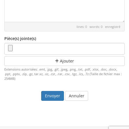
lines: 0 words: 0
enregistré
Pièce(s) jointe(s)
Ajouter
Extensions autorisées: .eml, .jpg, .gif, .jpeg, .png, .txt, .pdf, .xlsx, .doc, .docx,
.ppt, .pptx, .zip, .gz, tar.xz, .xz, .csr, .rar, .csv, .tgz, .ics, .7z (Taille de fichier max :
254MB)
Annuler