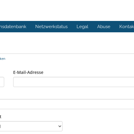
nsdatenbank
Netzwerkstatus
Legal
Abuse
Kontak
cken
E-Mail-Adresse
t