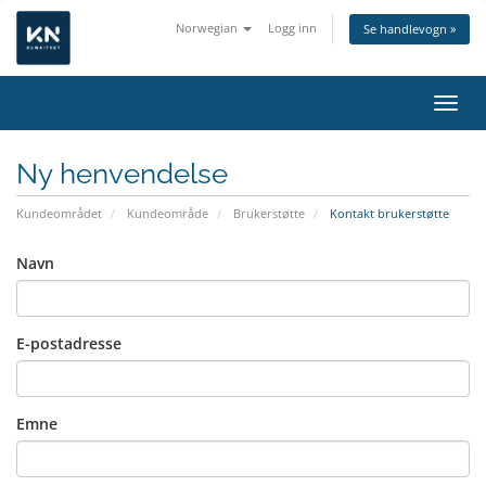
Norwegian
Logg inn
Se handlevogn »
Bytt 
Ny henvendelse
Kundeområdet
Kundeområde
Brukerstøtte
Kontakt brukerstøtte
Navn
E-postadresse
Emne