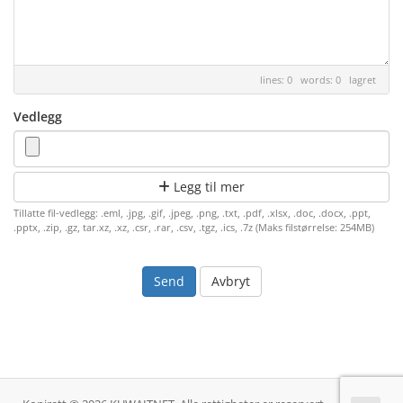
lines: 0 words: 0
lagret
Vedlegg
Legg til mer
Tillatte fil-vedlegg: .eml, .jpg, .gif, .jpeg, .png, .txt, .pdf, .xlsx, .doc, .docx, .ppt,
.pptx, .zip, .gz, tar.xz, .xz, .csr, .rar, .csv, .tgz, .ics, .7z (Maks filstørrelse: 254MB)
Avbryt