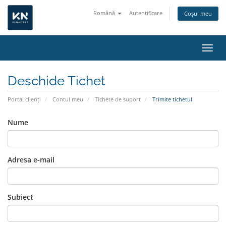
Română
Autentificare
Coșul meu
Navig
Deschide Tichet
Portal clienți
Contul meu
Tichete de suport
Trimite tichetul
Nume
Adresa e-mail
Subiect