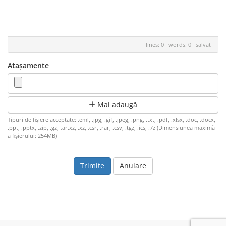
lines: 0 words: 0
salvat
Atașamente
Mai adaugă
Tipuri de fișiere acceptate: .eml, .jpg, .gif, .jpeg, .png, .txt, .pdf, .xlsx, .doc, .docx,
.ppt, .pptx, .zip, .gz, tar.xz, .xz, .csr, .rar, .csv, .tgz, .ics, .7z (Dimensiunea maximă
a fișierului: 254MB)
Anulare