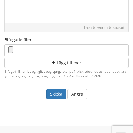
lines: 0 words: 0
sparad
Bifogade filer
Lägg till mer
Bifogad fil: .eml, .jpg, .gif, .jpeg, .png, .txt, .pdf, .xlsx, .doc, .docx, .ppt, .pptx, .zip,
.gz, tar.xz, .xz, .csr, .rar, .csv, .tgz, .ics, .7z (Max filstorlek: 254MB)
Ångra