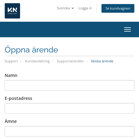
Svenska
Logga in
Se kundvagnen
Växla
Öppna ärende
Support
Kundavdelning
Supportärenden
Skicka ärende
Namn
E-postadress
Ämne