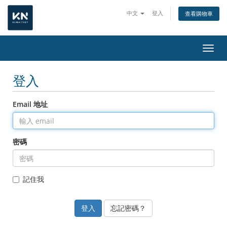
中文
登入
查看購物車
切換
登入
Email 地址
密碼
記住我
忘記密碼？