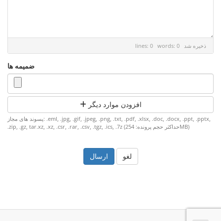
ذخیره شد
lines: 0 words: 0
ضمیمه ها
افزودن موارد دیگر
پسوند های مجاز: .eml, .jpg, .gif, .jpeg, .png, .txt, .pdf, .xlsx, .doc, .docx, .ppt, .pptx,
.zip, .gz, tar.xz, .xz, .csr, .rar, .csv, .tgz, .ics, .7z (حداکثر حجم پرونده: 254MB)
لغو