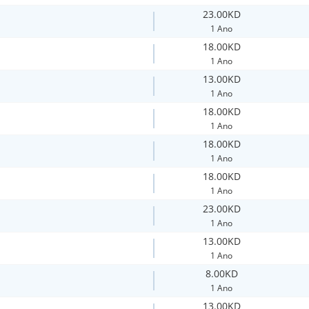
23.00KD
1 Ano
18.00KD
1 Ano
13.00KD
1 Ano
18.00KD
1 Ano
18.00KD
1 Ano
18.00KD
1 Ano
23.00KD
1 Ano
13.00KD
1 Ano
8.00KD
1 Ano
13.00KD