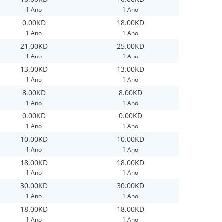
1 Ano
1 Ano
0.00KD
18.00KD
1 Ano
1 Ano
21.00KD
25.00KD
1 Ano
1 Ano
13.00KD
13.00KD
1 Ano
1 Ano
8.00KD
8.00KD
1 Ano
1 Ano
0.00KD
0.00KD
1 Ano
1 Ano
10.00KD
10.00KD
1 Ano
1 Ano
18.00KD
18.00KD
1 Ano
1 Ano
30.00KD
30.00KD
1 Ano
1 Ano
18.00KD
18.00KD
1 Ano
1 Ano