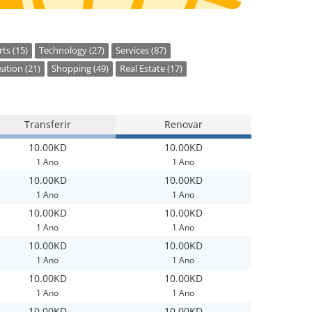
ts (15)
Technology (27)
Services (87)
ation (21)
Shopping (49)
Real Estate (17)
Transferir
Renovar
10.00KD
10.00KD
1 Ano
1 Ano
10.00KD
10.00KD
1 Ano
1 Ano
10.00KD
10.00KD
1 Ano
1 Ano
10.00KD
10.00KD
1 Ano
1 Ano
10.00KD
10.00KD
1 Ano
1 Ano
10.00KD
10.00KD