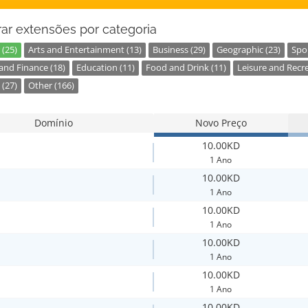
ar extensões por categoria
 (25)
Arts and Entertainment (13)
Business (29)
Geographic (23)
Spor
nd Finance (18)
Education (11)
Food and Drink (11)
Leisure and Recre
 (27)
Other (166)
Domínio
Novo Preço
10.00KD
1 Ano
10.00KD
1 Ano
10.00KD
1 Ano
10.00KD
1 Ano
10.00KD
1 Ano
10.00KD