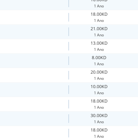
1 Ano
18.00KD
1 Ano
21.00KD
1 Ano
13.00KD
1 Ano
8.00KD
1 Ano
20.00KD
1 Ano
10.00KD
1 Ano
18.00KD
1 Ano
30.00KD
1 Ano
18.00KD
1 Ano