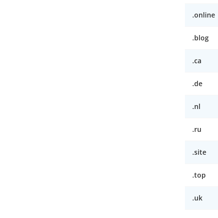
.online
.blog
.ca
.de
.nl
.ru
.site
.top
.uk