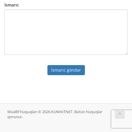
İsmarıc
İsmarıc göndər
Müəllif hüquqları © 2026 KUWAITNET. Bütün hüquqlar
qorunur.