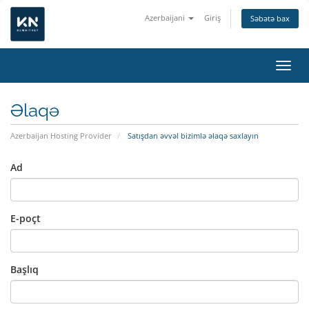
Azerbaijani
Giriş
Səbətə bax
Naviq
Əlaqə
Azerbaijan Hosting Provider
Satışdan əvvəl bizimlə əlaqə saxlayın
Ad
E-poçt
Başlıq