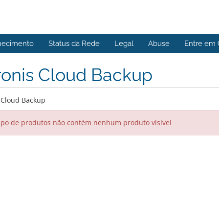
hecimento
Status da Rede
Legal
Abuse
Entre em 
ronis Cloud Backup
 Cloud Backup
po de produtos não contém nenhum produto visível