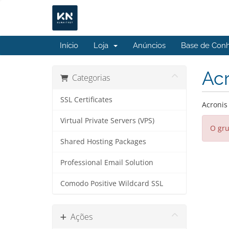
Início
Loja
Anúncios
Base de Con
Ac
Categorias
SSL Certificates
Acronis
Virtual Private Servers (VPS)
O gru
Shared Hosting Packages
Professional Email Solution
Comodo Positive Wildcard SSL
Ações