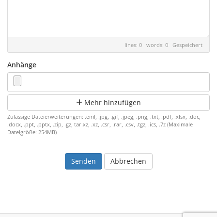
lines: 0 words: 0
Gespeichert
Anhänge
Mehr hinzufügen
Zulässige Dateierweiterungen: .eml, .jpg, .gif, .jpeg, .png, .txt, .pdf, .xlsx, .doc,
.docx, .ppt, .pptx, .zip, .gz, tar.xz, .xz, .csr, .rar, .csv, .tgz, .ics, .7z (Maximale
Dateigröße: 254MB)
Abbrechen