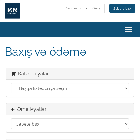
Azerbaijani
Giriş
Səbətə bax
Naviq
Baxış və ödəmə
Kateqoriyalar
Əməliyyatlar