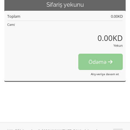
Sifariş yekunu
Toplam
0.00KD
Cəmi
0.00KD
Yekun
Ödəmə
Alış-verişə davam et