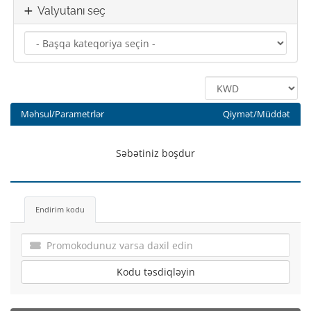
Valyutanı seç
Məhsul/Parametrlər
Qiymət/Müddət
Səbətiniz boşdur
Endirim kodu
Kodu təsdiqləyin