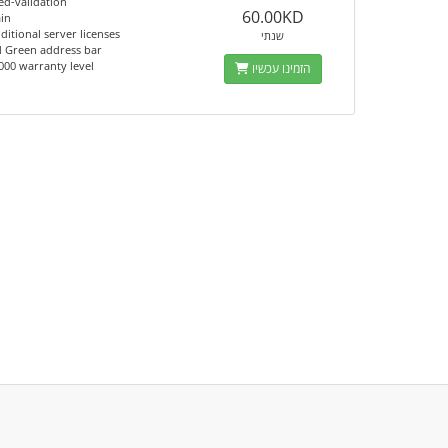
ed-validation
60.00KD
in
ditional server licenses
שנתי
d Green address bar
000 warranty level
הזמינו עכשיו