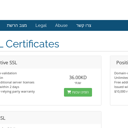
מצב הרשת
Legal
Abuse
צרו קשר
 Certificates
tive SSL
Posit
-validation
Domain-v
36.00KD
in
Unlimite
ditional server licenses
Free addi
שנתי
within 2 days
Issued wi
 relying party warranty
$10,000 
הזמינו עכשיו
SSL