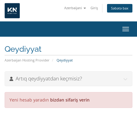
Azerbaijani
Giriş
Səbətə bax
Naviq
Qeydiyyat
Azerbaijan Hosting Provider
Qeydiyyat
Artıq qeydiyyatdan keçmisiz?
Yeni hesab yaradın
bizdən sifariş verin