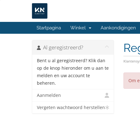
Startpagina
Winkel
Aankondigingen
Re
Al geregistreerd?
Bent u al geregistreerd? Klik dan
Klantens
op de knop hieronder om u aan te
melden en uw account te
Om ee
beheren.
Aanmelden
Vergeten wachtwoord herstellen