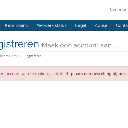
Nederla
Kennisbank
Netwerk status
Legal
Abuse
Conta
gistreren
Maak een account aan . . .
ysteem Home
Registreren
n account aan te maken, alstublieft
plaats een bestelling bij ons