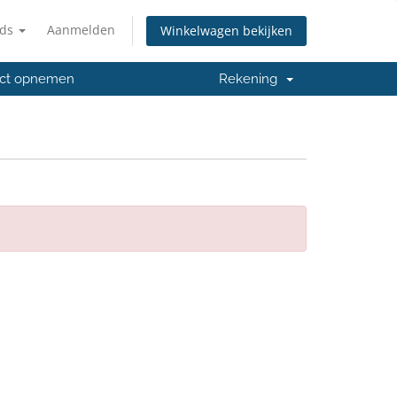
nds
Aanmelden
Winkelwagen bekijken
ct opnemen
Rekening