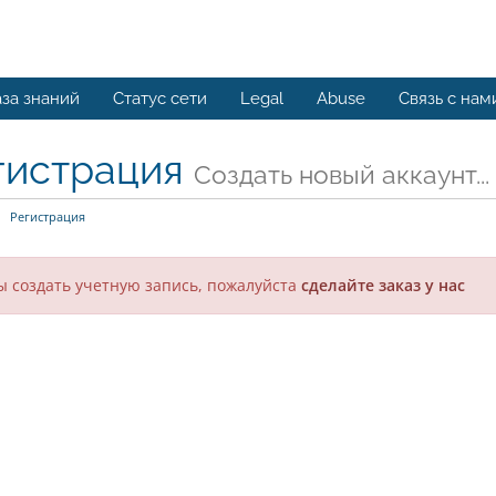
за знаний
Статус сети
Legal
Abuse
Связь с нам
гистрация
Создать новый аккаунт...
Регистрация
ы создать учетную запись, пожалуйста
сделайте заказ у нас