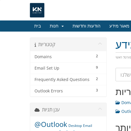
מאגר מידע
הודעות וחדשות
חנות
בית
דע
קטגוריות
2
Domains
ורטל ראשי
9
Email Set Up
2
Frequently Asked Questions
יות
3
Outlook Errors
Doma
ענן תגיות
Outlo
@Outlook
ותר
Desktop
Email