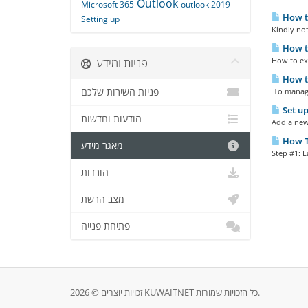
Outlook
Microsoft 365
outlook 2019
How to
Setting up
Kindly not
How to
פניות ומידע
How to exp
How t
פניות השירות שלכם
To manage
Set up
הודעות וחדשות
Add a new 
How To
מאגר מידע
Step #1: L
הורדות
מצב הרשת
פתיחת פנייה
זכויות יוצרים © 2026 KUWAITNET כל הזכויות שמורות.